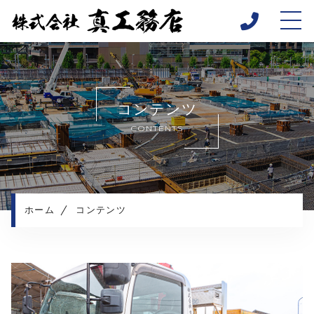
ホーム
当社について
コンテンツ
採用情報
CONTENTS
事業内容
施工実績
施工の流れ
よくある質問
ホーム
コンテンツ
お知らせ
コンテンツ
プライバシーポリシー